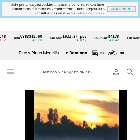
Este portal emplea cookies internas y de terceros con fines
estadísticos, funcionales y publicitarios. Puede aceptarlas o
CONTINUAR
consultar más en nuestra
politica de cookies
US$3342,60
1621,34 pts
$4178
$364
ORO
COLCAP
USD/COP
EUR/COP
Cintillo
▲ 8.20
▲ 0.67
▲ 0.42
de
Pico y Placa Medellín
Domingo
no
no
indicadores
económicos
menu
person
search
Domingo
, 9 de Agosto de 2026
Colombia