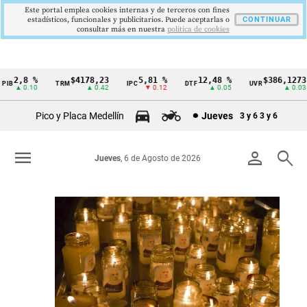
Este portal emplea cookies internas y de terceros con fines
estadísticos, funcionales y publicitarios. Puede aceptarlas o
CONTINUAR
consultar más en nuestra
politica de cookies
8 %
$4178,23
5,81 %
12,48 %
$386,1273
TRM
IPC
DTF
UVR
S
Cintillo
0.10
▲ 0.42
▼ 0.12
▲ 0.05
▲ 0.03
de
Pico y Placa Medellín
Jueves
3 y 6
3 y 6
indicadores
económicos
menu
person
search
Jueves
, 6 de Agosto de 2026
Colombia