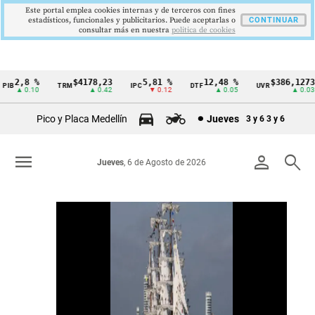
Este portal emplea cookies internas y de terceros con fines
estadísticos, funcionales y publicitarios. Puede aceptarlas o
CONTINUAR
consultar más en nuestra
politica de cookies
2,8 %
$4178,23
5,81 %
12,48 %
$386,1273
IB
TRM
IPC
DTF
UVR
Cintillo
▲ 0.10
▲ 0.42
▼ 0.12
▲ 0.05
▲ 0.03
de
Pico y Placa Medellín
Jueves
3 y 6
3 y 6
indicadores
económicos
menu
person
search
Jueves
, 6 de Agosto de 2026
Colombia