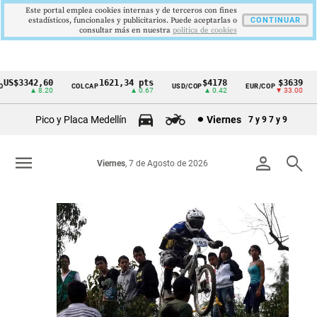
Este portal emplea cookies internas y de terceros con fines
estadísticos, funcionales y publicitarios. Puede aceptarlas o
CONTINUAR
consultar más en nuestra
politica de cookies
60
1621,34 pts
$4178
$3639
COLCAP
USD/COP
EUR/COP
DESEMPLEO
Cintillo
20
▲ 0.67
▲ 0.42
▼ 33.00
de
Pico y Placa Medellín
Viernes
7 y 9
7 y 9
indicadores
económicos
menu
person
search
Viernes
, 7 de Agosto de 2026
Colombia