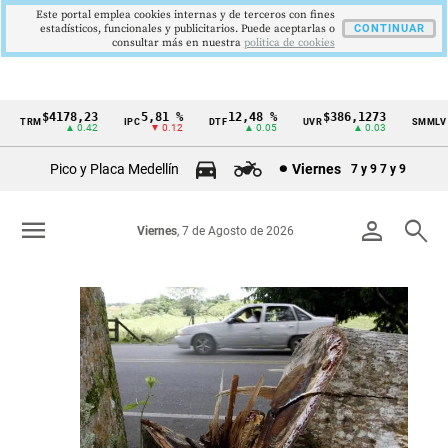
Este portal emplea cookies internas y de terceros con fines
estadísticos, funcionales y publicitarios. Puede aceptarlas o
CONTINUAR
consultar más en nuestra
politica de cookies
$4178,23
5,81 %
12,48 %
$386,1273
$1.750
IPC
DTF
UVR
SMMLV
Cintillo
▲ 0.42
▼ 0.12
▲ 0.05
▲ 0.03
de
Pico y Placa Medellín
Viernes
7 y 9
7 y 9
indicadores
económicos
menu
person
search
Viernes
, 7 de Agosto de 2026
Colombia