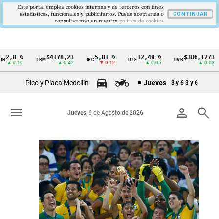
Este portal emplea cookies internas y de terceros con fines
estadísticos, funcionales y publicitarios. Puede aceptarlas o
CONTINUAR
consultar más en nuestra
politica de cookies
$4178,23
5,81 %
12,48 %
$386,1273
TRM
IPC
DTF
UVR
SMMLV
Cintillo
▲ 0.42
▼ 0.12
▲ 0.05
▲ 0.03
de
Pico y Placa Medellín
Jueves
3 y 6
3 y 6
indicadores
económicos
menu
person
search
Jueves
, 6 de Agosto de 2026
Colombia