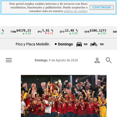
Este portal emplea cookies internas y de terceros con fines
estadísticos, funcionales y publicitarios. Puede aceptarlas o
CONTINUAR
consultar más en nuestra
politica de cookies
8,23
5,81 %
12,48 %
$386,1273
$1.750.905
IPC
DTF
UVR
SMMLV
Cintillo
 0.42
▼ 0.12
▲ 0.05
▲ 0.03
—
de
Pico y Placa Medellín
Domingo
no
no
indicadores
económicos
menu
person
search
Domingo
, 9 de Agosto de 2026
Colombia