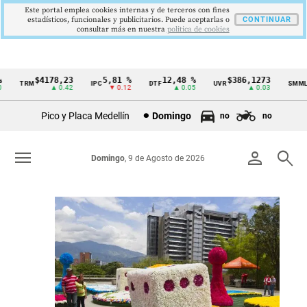
Este portal emplea cookies internas y de terceros con fines
estadísticos, funcionales y publicitarios. Puede aceptarlas o
CONTINUAR
consultar más en nuestra
politica de cookies
$4178,23
5,81 %
12,48 %
$386,1273
$1.7
RM
IPC
DTF
UVR
SMMLV
Cintillo
▲ 0.42
▼ 0.12
▲ 0.05
▲ 0.03
de
Pico y Placa Medellín
Domingo
no
no
indicadores
económicos
menu
person
search
Domingo
, 9 de Agosto de 2026
Colombia