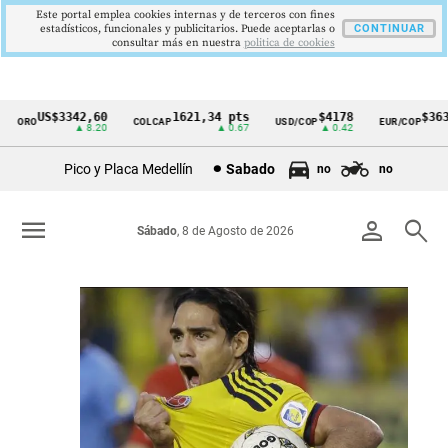
Este portal emplea cookies internas y de terceros con fines
estadísticos, funcionales y publicitarios. Puede aceptarlas o
CONTINUAR
consultar más en nuestra
politica de cookies
42,60
1621,34 pts
$4178
$3639
COLCAP
USD/COP
EUR/COP
DESEMP
Cintillo
▲ 8.20
▲ 0.67
▲ 0.42
—
de
Pico y Placa Medellín
Sabado
no
no
indicadores
económicos
menu
person
search
Sábado
, 8 de Agosto de 2026
Colombia