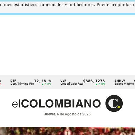
 fines estadísticos, funcionales y publicitarios. Puede aceptarlas
12,48 %
$386,1273
$1.750.905
UVR
SMMLV
jo
Unidad Valor Real
Salario Mínimo
▲ 0.05
▲ 0.03
—
Jueves
, 6 de Agosto de 2026