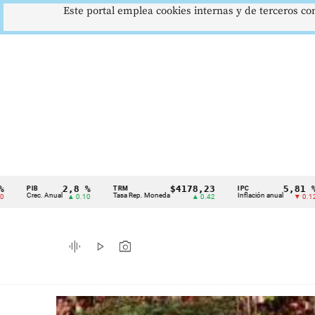
Este portal emplea cookies internas y de terceros con
,8 %
$4178,23
5,81 %
TRM
IPC
DTF
Cintillo
Tasa Rep. Moneda
Inflación anual
Dep. Término Fi
 0.10
▲ 0.42
▼ 0.12
de
indicadores
graphic_eq
play_arrow
photo_camera
económicos
Colombia