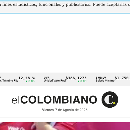
 fines estadísticos, funcionales y publicitarios. Puede aceptarlas
8 %
$386,1273
$1.750.905
UVR
SMMLV
BRENT
Unidad Valor Real
Salario Mínimo
Petróleo
0.05
▲ 0.03
—
Viernes
, 7 de Agosto de 2026