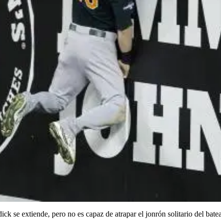
ck se extiende, pero no es capaz de atrapar el jonrón solitario del bate