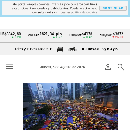
Este portal emplea cookies internas y de terceros con fines
estadísticos, funcionales y publicitarios. Puede aceptarlas o
CONTINUAR
consultar más en nuestra
politica de cookies
1621,34 pts
$4178
$3672
9,
COLCAP
USD/COP
EUR/COP
DESEMPLEO
Cintillo
▲ 0.67
▲ 0.42
▼ 25.00
▼ 0
de
Pico y Placa Medellín
Jueves
3 y 6
3 y 6
indicadores
económicos
menu
person
search
Jueves
, 6 de Agosto de 2026
Colombia