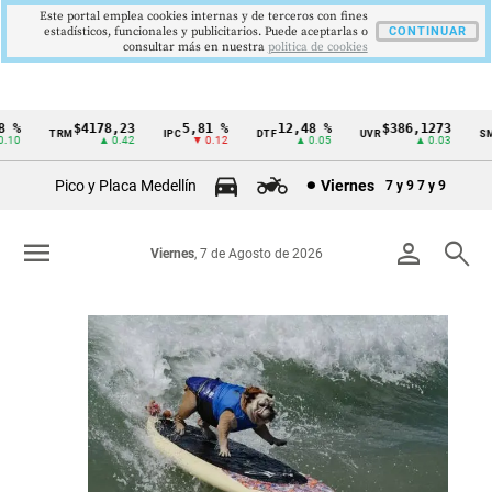
Este portal emplea cookies internas y de terceros con fines
estadísticos, funcionales y publicitarios. Puede aceptarlas o
CONTINUAR
consultar más en nuestra
politica de cookies
78,23
5,81 %
12,48 %
$386,1273
$1.750.90
IPC
DTF
UVR
SMMLV
Cintillo
▲ 0.42
▼ 0.12
▲ 0.05
▲ 0.03
de
Pico y Placa Medellín
Viernes
7 y 9
7 y 9
indicadores
económicos
menu
person
search
Viernes
, 7 de Agosto de 2026
Colombia