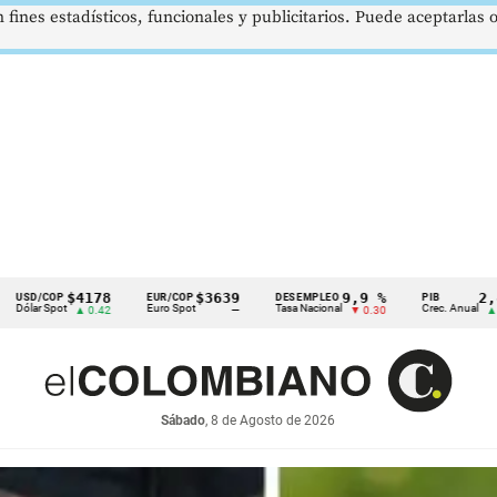
 fines estadísticos, funcionales y publicitarios. Puede aceptarlas
178
$3639
9,9 %
2,8 %
EUR/COP
DESEMPLEO
PIB
TRM
Euro Spot
Tasa Nacional
Crec. Anual
Tasa 
0.42
—
▼ 0.30
▲ 0.10
Sábado
, 8 de Agosto de 2026