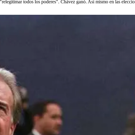
 "relegitimar todos los poderes". Chávez ganó. Así mismo en las eleccio