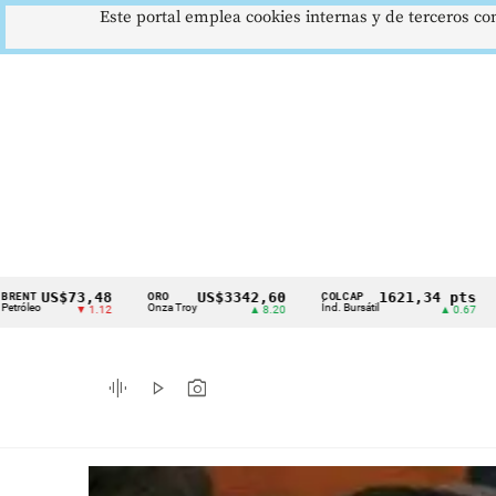
Este portal emplea cookies internas y de terceros con
,48
US$3342,60
1621,34 pts
$4
ORO
COLCAP
USD/COP
Cintillo
Onza Troy
Índ. Bursátil
Dólar Spot
1.12
▲ 8.20
▲ 0.67
▲ 
de
indicadores
graphic_eq
play_arrow
photo_camera
económicos
Colombia