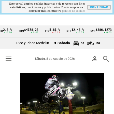
Este portal emplea cookies internas y de terceros con fines
estadísticos, funcionales y publicitarios. Puede aceptarlas o
CONTINUAR
consultar más en nuestra
politica de cookies
,8 %
$4178,23
5,81 %
12,48 %
$386,1273
TRM
IPC
DTF
UVR
Cintillo
 0.10
▲ 0.42
▼ 0.12
▲ 0.05
▲ 0.03
de
Pico y Placa Medellín
Sabado
no
no
indicadores
económicos
menu
person
search
Sábado
, 8 de Agosto de 2026
Colombia