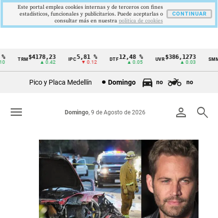
Este portal emplea cookies internas y de terceros con fines
estadísticos, funcionales y publicitarios. Puede aceptarlas o
CONTINUAR
consultar más en nuestra
politica de cookies
$4178,23
5,81 %
12,48 %
$386,1273
$1
TRM
IPC
DTF
UVR
SMMLV
Cintillo
▲ 0.42
▼ 0.12
▲ 0.05
▲ 0.03
de
Pico y Placa Medellín
Domingo
no
no
indicadores
económicos
menu
person
search
Domingo
, 9 de Agosto de 2026
Colombia