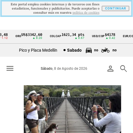
Este portal emplea cookies internas y de terceros con fines
estadísticos, funcionales y publicitarios. Puede aceptarlas o
CONTINUAR
consultar más en nuestra
politica de cookies
48
US$3342,60
1621,34 pts
$4178
ORO
COLCAP
USD/COP
EUR/COP
Cintillo
.12
▲ 8.20
▲ 0.67
▲ 0.42
de
Pico y Placa Medellín
Sabado
no
no
indicadores
económicos
menu
person
search
Sábado
, 8 de Agosto de 2026
Colombia