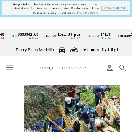
Este portal emplea cookies internas y de terceros con fines
estadísticos, funcionales y publicitarios. Puede aceptarlas o
CONTINUAR
consultar más en nuestra
politica de cookies
US$3342,60
1621,34 pts
$4178
$3647
ORO
COLCAP
USD/COP
EUR/COP
Cintillo
▲ 8.20
▲ 0.67
▲ 0.42
▼ 2.00
de
Pico y Placa Medellín
Lunes
5 y 8
5 y 8
indicadores
económicos
menu
person
search
Lunes
, 10 de Agosto de 2026
Colombia