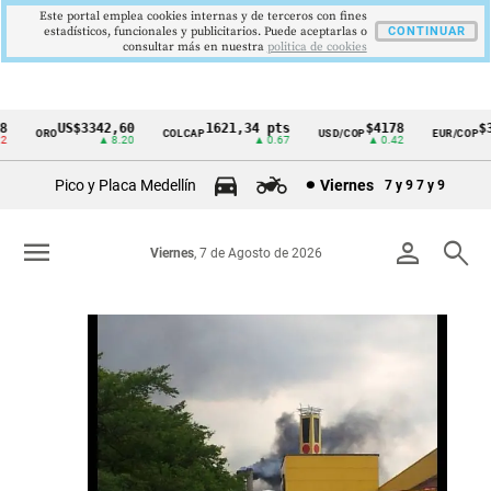
Este portal emplea cookies internas y de terceros con fines
estadísticos, funcionales y publicitarios. Puede aceptarlas o
CONTINUAR
consultar más en nuestra
politica de cookies
US$3342,60
1621,34 pts
$4178
$3672
O
COLCAP
USD/COP
EUR/COP
Cintillo
▲ 8.20
▲ 0.67
▲ 0.42
—
de
Pico y Placa Medellín
Viernes
7 y 9
7 y 9
indicadores
económicos
menu
person
search
Viernes
, 7 de Agosto de 2026
Colombia