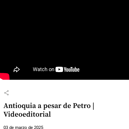
share
Antioquia a pesar de Petro |
Videoeditorial
03 de marzo de 2025