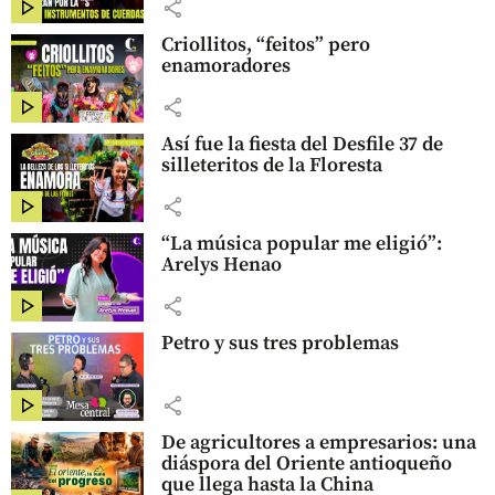
share
Criollitos, “feitos” pero
enamoradores
share
Así fue la fiesta del Desfile 37 de
silleteritos de la Floresta
share
“La música popular me eligió”:
Arelys Henao
share
Petro y sus tres problemas
share
De agricultores a empresarios: una
diáspora del Oriente antioqueño
que llega hasta la China