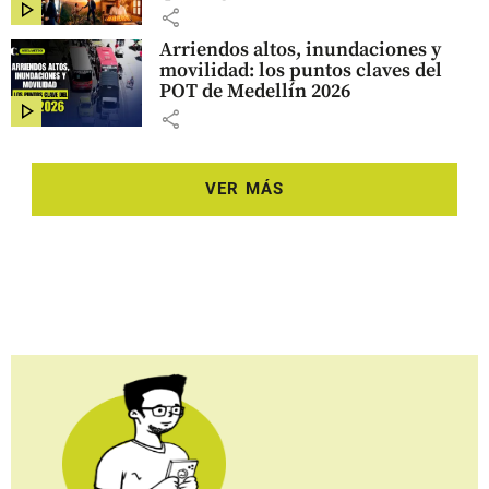
share
Arriendos altos, inundaciones y
movilidad: los puntos claves del
POT de Medellín 2026
share
VER MÁS