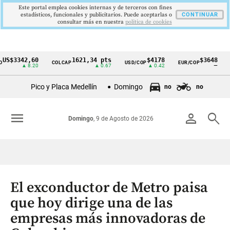
Este portal emplea cookies internas y de terceros con fines
estadísticos, funcionales y publicitarios. Puede aceptarlas o
CONTINUAR
consultar más en nuestra
politica de cookies
342,60
1621,34 pts
$4178
$3648
COLCAP
USD/COP
EUR/COP
DESEM
Cintillo
▲ 8.20
▲ 0.67
▲ 0.42
—
de
Pico y Placa Medellín
Domingo
no
no
indicadores
económicos
menu
person
search
Domingo
, 9 de Agosto de 2026
Colombia
El exconductor de Metro paisa
que hoy dirige una de las
empresas más innovadoras de