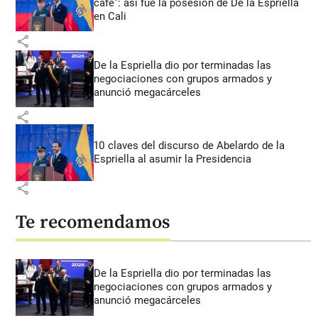
café”: así fue la posesión de De la Espriella
en Cali
share
De la Espriella dio por terminadas las
negociaciones con grupos armados y
anunció megacárceles
share
10 claves del discurso de Abelardo de la
Espriella al asumir la Presidencia
share
Te recomendamos
De la Espriella dio por terminadas las
negociaciones con grupos armados y
anunció megacárceles