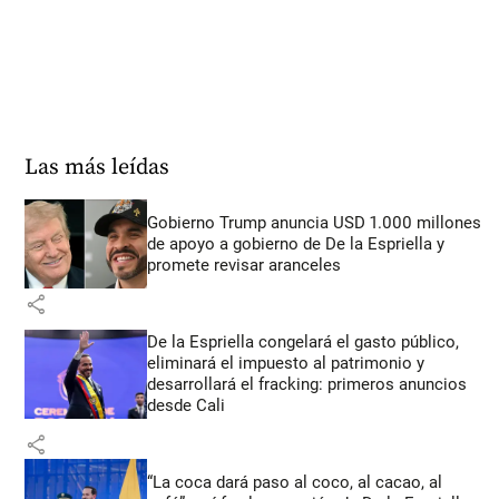
Las más leídas
Gobierno Trump anuncia USD 1.000 millones
de apoyo a gobierno de De la Espriella y
promete revisar aranceles
share
De la Espriella congelará el gasto público,
eliminará el impuesto al patrimonio y
desarrollará el fracking: primeros anuncios
desde Cali
share
“La coca dará paso al coco, al cacao, al