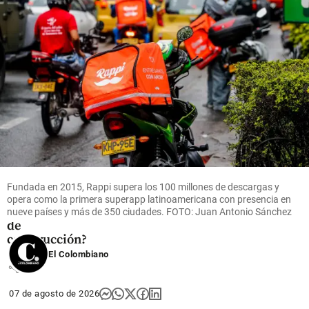
para las
regiones
share
Columnistas
De la
Espriella: ¿un
presidente de
Fundada en 2015, Rappi supera los 100 millones de descargas y
ruptura o un
opera como la primera superapp latinoamericana con presencia en
mandatario
nueve países y más de 350 ciudades. FOTO: Juan Antonio Sánchez
de
construcción?
El Colombiano
share
07 de agosto de 2026