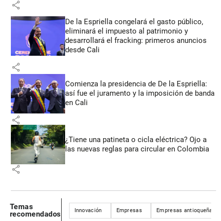
share
De la Espriella congelará el gasto público,
eliminará el impuesto al patrimonio y
desarrollará el fracking: primeros anuncios
desde Cali
share
Comienza la presidencia de De la Espriella:
así fue el juramento y la imposición de banda
en Cali
share
¿Tiene una patineta o cicla eléctrica? Ojo a
las nuevas reglas para circular en Colombia
share
Temas
Innovación
Empresas
Empresas antioqueñas
recomendados