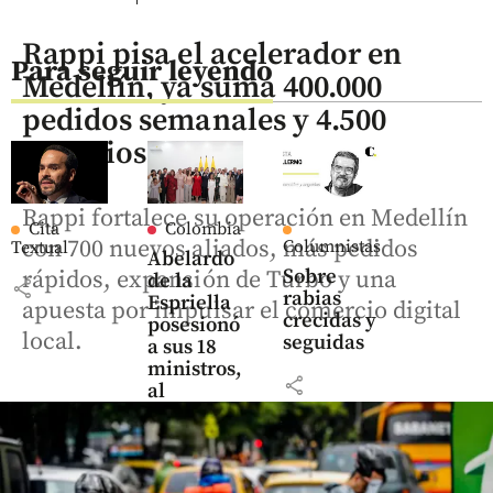
Rappi pisa el acelerador en
Para seguir leyendo
Medellín, ya suma 400.000
pedidos semanales y 4.500
negocios
Rappi fortalece su operación en Medellín
Cita
Colombia
con 700 nuevos aliados, más pedidos
Columnistas
Textual
Abelardo
Sobre
rápidos, expansión de Turbo y una
de la
share
rabias
Espriella
apuesta por impulsar el comercio digital
crecidas y
posesionó
local.
seguidas
a sus 18
ministros,
share
al
director
del Dapre
y a la
consejera