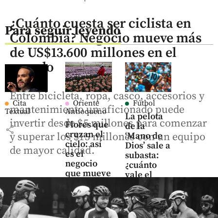
¿Cuánto cuesta ser ciclista en
Para seguir leyendo
Colombia? Negocio mueve más
de US$13.600 millones en el
mundo
Entre bicicleta, ropa, casco, accesorios y
Cita
Oriente
Fútbol
mantenimiento un aficionado puede
Textual
Antioqueño
La pelota
invertir desde $5 millones para comenzar
Flores que
de la
share
cruzan el
‘Mano de
y superar los $15 millones con un equipo
cielo: así
Dios’ sale a
de mayor calidad.
es el
subasta:
negocio
¿cuánto
que mueve
vale el
US$ 380
histórico
millones
balón de
en el
Maradona?
Oriente