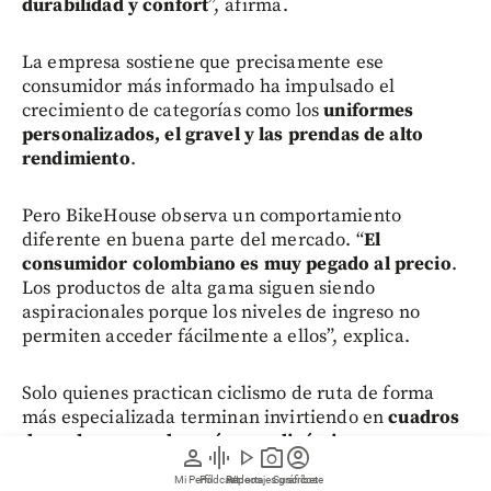
durabilidad y confort
”, afirma.
La empresa sostiene que precisamente ese
consumidor más informado ha impulsado el
crecimiento de categorías como los
uniformes
personalizados, el gravel y las prendas de alto
rendimiento
.
Pero BikeHouse observa un comportamiento
diferente en buena parte del mercado. “
El
consumidor colombiano es muy pegado al precio
.
Los productos de alta gama siguen siendo
aspiracionales porque los niveles de ingreso no
permiten acceder fácilmente a ellos”, explica.
Solo quienes practican ciclismo de ruta de forma
más especializada terminan invirtiendo en
cuadros
de carbono, ruedas más aerodinámicas o
person
graphic_eq
play_arrow
photo_camera
account_circle
componentes de última generación
.
Mi Perfil
Pódcast
Reportajes gráficos
Videos
Suscríbete