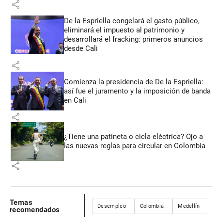
share
De la Espriella congelará el gasto público,
eliminará el impuesto al patrimonio y
desarrollará el fracking: primeros anuncios
desde Cali
share
Comienza la presidencia de De la Espriella:
así fue el juramento y la imposición de banda
en Cali
share
¿Tiene una patineta o cicla eléctrica? Ojo a
las nuevas reglas para circular en Colombia
share
Temas
Desempleo
Colombia
Medellín
recomendados