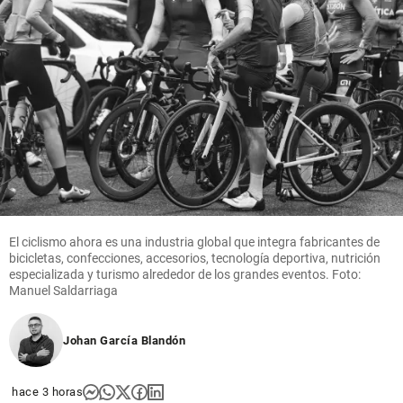
antioqueño
share
share
Columnistas
Competencia
epidémica
share
El ciclismo ahora es una industria global que integra fabricantes de
bicicletas, confecciones, accesorios, tecnología deportiva, nutrición
especializada y turismo alrededor de los grandes eventos. Foto:
Manuel Saldarriaga
Johan García Blandón
hace 3 horas