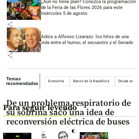
¿Aún no tiene plan? Conozca la programación
de la Feria de las Flores 2026 para este
miércoles 5 de agosto
share
Adiós a Alfonso Lizarazo: los hitos de una
vida entre el humor, el secuestro y el Senado
share
Temas
Economía
Banco de la República
Deuda exter
recomendados
De un problema respiratorio de
Para seguir leyendo
su sobrina sacó una idea de
reconversión eléctrica de buses