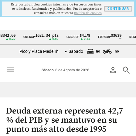
Este portal emplea cookies internas y de terceros con fines
estadísticos, funcionales y publicitarios. Puede aceptarlas o
CONTINUAR
consultar más en nuestra
politica de cookies
,60
1621,34 pts
$4178
$3639
COLCAP
USD/COP
EUR/COP
DESEMPLE
Cintillo
.20
▲ 0.67
▲ 0.42
—
de
Pico y Placa Medellín
Sabado
no
no
indicadores
económicos
menu
person
search
Sábado
, 8 de Agosto de 2026
Colombia
Deuda externa representa 42,7
% del PIB y se mantuvo en su
punto más alto desde 1995