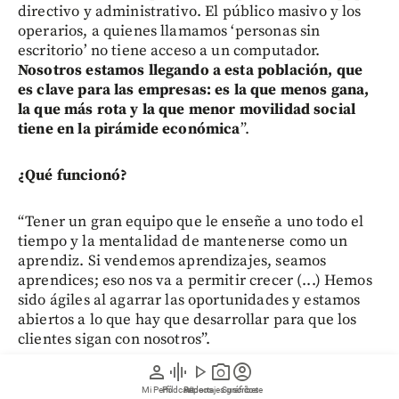
directivo y administrativo. El público masivo y los
operarios, a quienes llamamos ‘personas sin
escritorio’ no tiene acceso a un computador.
Nosotros estamos llegando a esta población, que
es clave para las empresas: es la que menos gana,
la que más rota y la que menor movilidad social
tiene en la pirámide económica
”.
¿Qué funcionó?
“Tener un gran equipo que le enseñe a uno todo el
tiempo y la mentalidad de mantenerse como un
aprendiz. Si vendemos aprendizajes, seamos
aprendices; eso nos va a permitir crecer (...) Hemos
sido ágiles al agarrar las oportunidades y estamos
abiertos a lo que hay que desarrollar para que los
clientes sigan con nosotros”.
person
graphic_eq
play_arrow
photo_camera
account_circle
“En América Latina, donde el 10 % de las personas más
Mi Perfil
Pódcast
Reportajes gráficos
Videos
Suscríbete