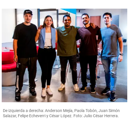
De izquierda a derecha: Anderson Mejía, Paola Tobón, Juan Simón
Salazar, Felipe Echeverri y César López. Foto: Julio César Herrera.