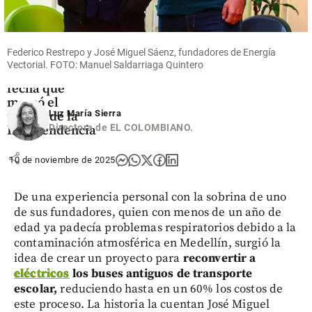
Colombia
¿Qué se
celebra el 7 de
Federico Restrepo y José Miguel Sáenz, fundadores de Energía
agosto en
Vectorial. FOTO: Manuel Saldarriaga Quintero
Colombia? La
fecha que
marcó el
Luz María Sierra
rumbo de la
Directora de EL COLOMBIANO.
Independencia
share
10 de noviembre de 2025
De una experiencia personal con la sobrina de uno
de sus fundadores, quien con menos de un año de
edad ya padecía problemas respiratorios debido a la
contaminación atmosférica en Medellín, surgió la
idea de crear un proyecto para
reconvertir a
eléctricos
los buses antiguos de transporte
escolar,
reduciendo hasta en un 60% los costos de
este proceso. La historia la cuentan José Miguel