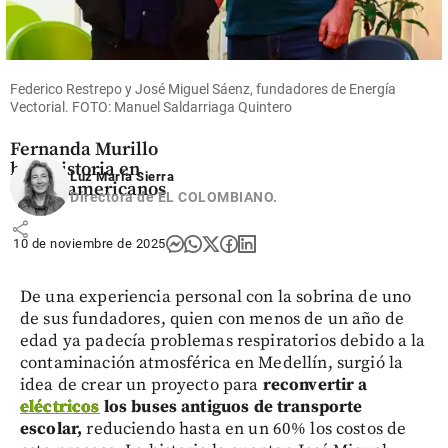
Deportes
De reina del salto
Federico Restrepo y José Miguel Sáenz, fundadores de Energía
alto a dueña de las
Vectorial. FOTO: Manuel Saldarriaga Quintero
vallas: María
Fernanda Murillo
hizo historia en
Luz María Sierra
Centroamericanos
Directora de EL COLOMBIANO.
share
10 de noviembre de 2025
De una experiencia personal con la sobrina de uno
de sus fundadores, quien con menos de un año de
edad ya padecía problemas respiratorios debido a la
contaminación atmosférica en Medellín, surgió la
idea de crear un proyecto para
reconvertir a
eléctricos
los buses antiguos de transporte
escolar,
reduciendo hasta en un 60% los costos de