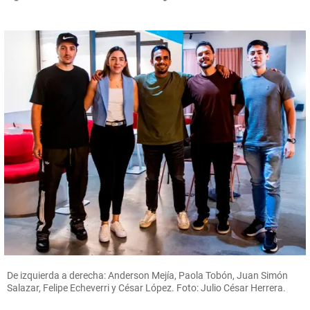
De izquierda a derecha: Anderson Mejía, Paola Tobón, Juan Simón
Salazar, Felipe Echeverri y César López. Foto: Julio César Herrera.