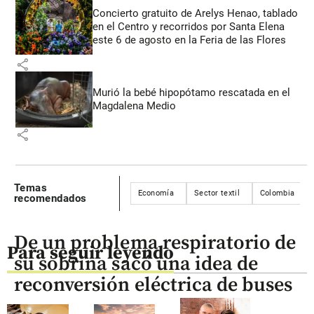
Concierto gratuito de Arelys Henao, tablado
en el Centro y recorridos por Santa Elena
este 6 de agosto en la Feria de las Flores
share
Murió la bebé hipopótamo rescatada en el
Magdalena Medio
share
Temas
Economía
Sector textil
Colombia
recomendados
De un problema respiratorio de
Para seguir leyendo
su sobrina sacó una idea de
reconversión eléctrica de buses