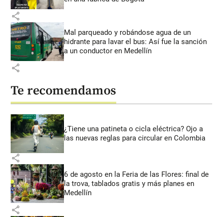
share
Mal parqueado y robándose agua de un
hidrante para lavar el bus: Así fue la sanción
a un conductor en Medellín
share
Te recomendamos
¿Tiene una patineta o cicla eléctrica? Ojo a
las nuevas reglas para circular en Colombia
share
6 de agosto en la Feria de las Flores: final de
la trova, tablados gratis y más planes en
Medellín
share