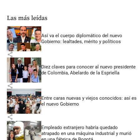
Las más leídas
Así va el cuerpo diplomático del nuevo
Gobierno: lealtades, mérito y políticos
share
Diez claves para conocer al nuevo presidente
de Colombia, Abelardo de la Espriella
share
Entre caras nuevas y viejos conocidos: así es
el nuevo Gobierno
share
Empleado extranjero habría quedado
atrapado en una máquina industrial y murió
en una fábrica de Bogotá