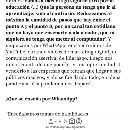
dijimos ‘
vamos a hacer algo significativo por la
educación (...) Que la persona no tenga que ir al
aprendizaje, sino al contrario. Reduzcamos al
máximo la cantidad de pasos que hay entre el
punto A y el punto B, por un canal tan cotidiano
que no haya que enseñarle nada a nadie, que ni
siquiera se tenga que meter al computador
’. Y
empezamos por WhatsApp, enviando videos de
YouTube, curando videos de marketing digital, de
comunicación asertiva, de liderazgo. Luego nos
dimos cuenta de que podría ser una oportunidad al
venderlo a las empresas que tenían que llegar a sus
públicos masivos, y ahí se fue dando todo; en plena
pandemia. Y la pandemia nos disparó”.
¿Qué se enseña por WhatsApp?
“Enseñábamos temas de habilidades
socioemocionales, seguridad en el trabajo; lo que la
person
graphic_eq
play_arrow
photo_camera
account_circle
empresa necesitara en ese momento (...)
Mi Perfil
Pódcast
Reportajes gráficos
Videos
Suscríbete