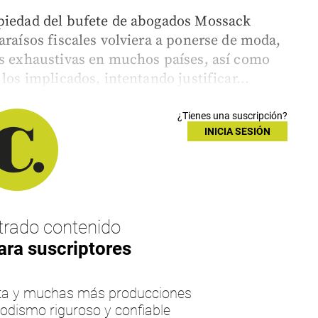
opiedad del bufete de abogados Mossack
araísos fiscales volviera a ponerse de moda,
es exhaustivas en muchos países, así como
los implicados, intentando justificar...
¿Tienes una suscripción?
INICIA SESIÓN
rado contenido
ara suscriptores
esta y muchas más producciones
iodismo riguroso y confiable