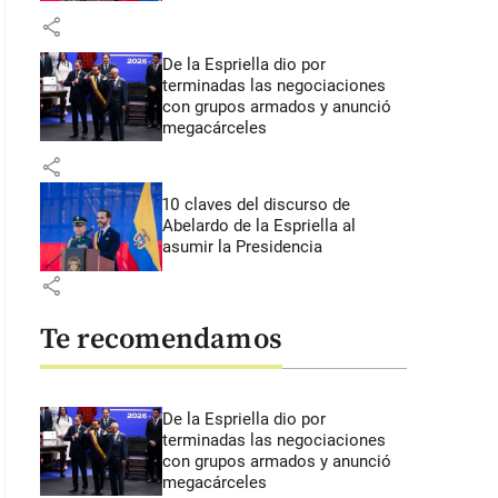
share
De la Espriella dio por
terminadas las negociaciones
con grupos armados y anunció
megacárceles
share
10 claves del discurso de
Abelardo de la Espriella al
asumir la Presidencia
share
Te recomendamos
De la Espriella dio por
terminadas las negociaciones
con grupos armados y anunció
megacárceles