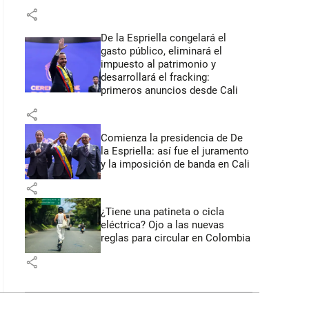
share
De la Espriella congelará el
gasto público, eliminará el
impuesto al patrimonio y
desarrollará el fracking:
primeros anuncios desde Cali
share
Comienza la presidencia de De
la Espriella: así fue el juramento
y la imposición de banda en Cali
share
¿Tiene una patineta o cicla
eléctrica? Ojo a las nuevas
reglas para circular en Colombia
share