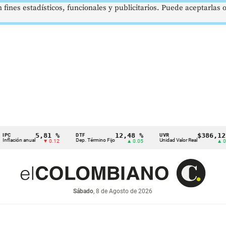
 fines estadísticos, funcionales y publicitarios. Puede aceptarlas
5,81 %
12,48 %
$386,1273
DTF
UVR
n anual
Dep. Término Fijo
Unidad Valor Real
▼ 0.12
▲ 0.05
▲ 0.03
Sábado
, 8 de Agosto de 2026