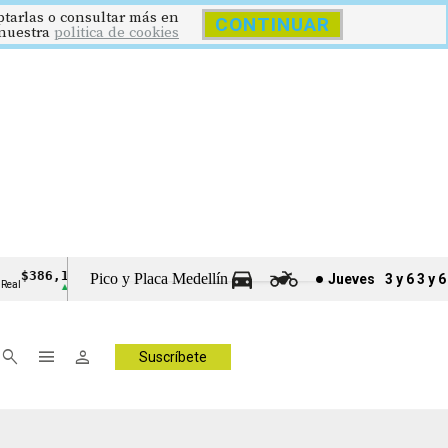
eptarlas o consultar más en
CONTINUAR
nuestra
politica de cookies
$386,1273
$1.750.905
US$73,48
SMMLV
BRENT
OR
Pico y Placa Medellín
Jueves
3 y 6
3 y 6
eal
Salario Mínimo
Petróleo
Onz
▲ 0.03
—
▼ 1.12
search
menu
person
Suscríbete