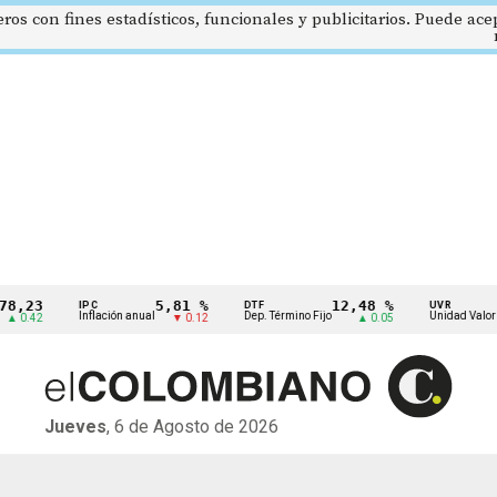
eros con fines estadísticos, funcionales y publicitarios. Puede ac
8,23
5,81 %
12,48 %
IPC
DTF
UVR
Inflación anual
Dep. Término Fijo
Unidad Valor R
▲ 0.42
▼ 0.12
▲ 0.05
Jueves
, 6 de Agosto de 2026