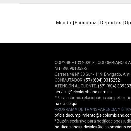
Mundo
Economía
Deportes
Op
REDES SOCIALES
COPYRIGHT © 2026 EL COLOMBIANO S.A
NIT: 890901352-3
Carrera 48 N° 30 Sur - 119, Envigado, Ant
CONMUTADOR:
(57) (604) 3315252
ATENCIÓN AL CLIENTE:
(57) (604) 33933
servicio@elcolombiano.com.co
*Para asuntos relacionados con peticione
haz clic aquí
PROGRAMA DE TRANSPARENCIA Y ÉTIC
oficialdecumplimiento@elcolombiano.co
*Buzón exclusivo para notificaciones judic
notificacionesjudiciales@elcolombiano.c