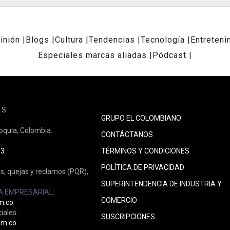
inión
Blogs
Cultura
Tendencias
Tecnología
Entreteni
Especiales marcas aliadas
Pódcast
.S
GRUPO EL COLOMBIANO
ioquia, Colombia.
CONTÁCTANOS
33
TÉRMINOS Y CONDICIONES
POLÍTICA DE PRIVACIDAD
s, quejas y reclamos (PQR),
SUPERINTENDENCIA DE INDUSTRIA Y
A EMPRESARIAL:
COMERCIO
m.co
iales:
SUSCRIPCIONES
om.co