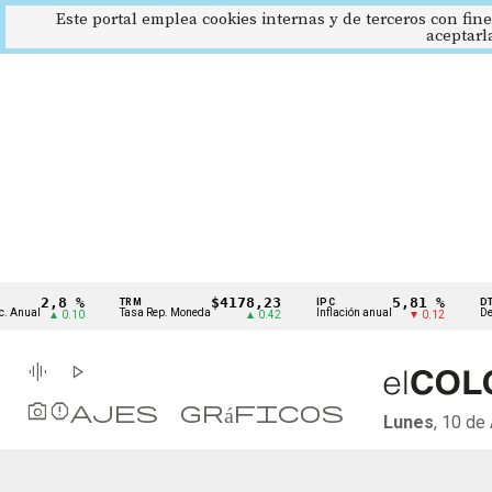
Este portal emplea cookies internas y de terceros con fine
aceptarl
Cintillo
2,8 %
$4178,23
5,81 %
TRM
IPC
DTF
de
 Anual
Tasa Rep. Moneda
Inflación anual
Dep.
▲ 0.10
▲ 0.42
▼ 0.12
indicadores
económicos
Colombia
graphic_eq
play_arrow
photo_camera
Reportajes gráficos
Lunes
, 10 de