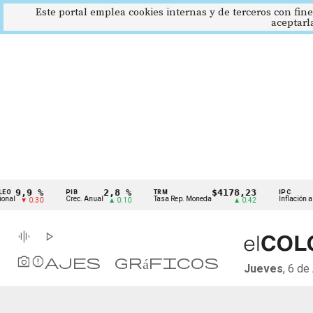
Este portal emplea cookies internas y de terceros con fine
aceptarl
Cintillo
9,9 %
2,8 %
$4178,23
O
PIB
TRM
IPC
de
nal
Crec. Anual
Tasa Rep. Moneda
Inflación an
▼ 0.30
▲ 0.10
▲ 0.42
indicadores
económicos
Colombia
graphic_eq
play_arrow
photo_camera
Reportajes gráficos
Jueves
, 6 d