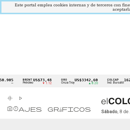
Este portal emplea cookies internas y de terceros con fine
aceptarl
Cintillo
0.905
US$73,48
US$3342,60
162
BRENT
ORO
COLCAP
de
Petróleo
Onza Troy
Índ. Bursátil
—
▼ 1.12
▲ 8.20
indicadores
económicos
Colombia
graphic_eq
play_arrow
photo_camera
Reportajes gráficos
Sábado
, 8 d