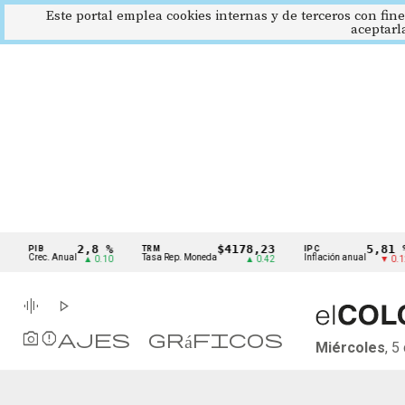
Este portal emplea cookies internas y de terceros con fine
aceptarl
Cintillo
2,8 %
$4178,23
5,81 %
PIB
TRM
IPC
de
Crec. Anual
Tasa Rep. Moneda
Inflación anual
▲ 0.10
▲ 0.42
▼ 0.12
indicadores
económicos
Colombia
graphic_eq
play_arrow
photo_camera
Reportajes gráficos
Miércoles
, 