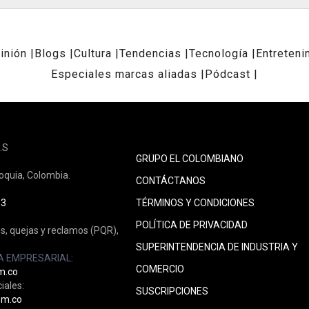
inión
Blogs
Cultura
Tendencias
Tecnología
Entreteni
Especiales marcas aliadas
Pódcast
.S
GRUPO EL COLOMBIANO
ioquia, Colombia.
CONTÁCTANOS
33
TÉRMINOS Y CONDICIONES
POLÍTICA DE PRIVACIDAD
s, quejas y reclamos (PQR),
SUPERINTENDENCIA DE INDUSTRIA Y
A EMPRESARIAL:
COMERCIO
m.co
iales:
SUSCRIPCIONES
om.co