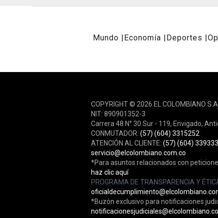
Mundo
Economía
Deportes
Op
REDES SOCIALES
COPYRIGHT © 2026 EL COLOMBIANO S.A
NIT: 890901352-3
Carrera 48 N° 30 Sur - 119, Envigado, Ant
CONMUTADOR:
(57) (604) 3315252
ATENCIÓN AL CLIENTE:
(57) (604) 33933
servicio@elcolombiano.com.co
*Para asuntos relacionados con peticione
haz clic aquí
PROGRAMA DE TRANSPARENCIA Y ÉTIC
oficialdecumplimiento@elcolombiano.co
*Buzón exclusivo para notificaciones judic
notificacionesjudiciales@elcolombiano.c