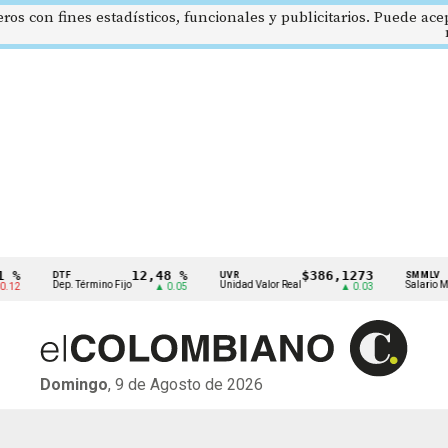
eros con fines estadísticos, funcionales y publicitarios. Puede ac
 %
12,48 %
$386,1273
DTF
UVR
SMMLV
Dep. Término Fijo
Unidad Valor Real
Salario Mí
.12
▲ 0.05
▲ 0.03
Domingo
, 9 de Agosto de 2026