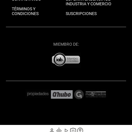
INDUSTRIA Y COMERCIO
TÉRMINOS Y
CONDICIONES
SUSCRIPCIONES
MIEMBRO DE:
person
graphic_eq
play_arrow
photo_camera
account_circle