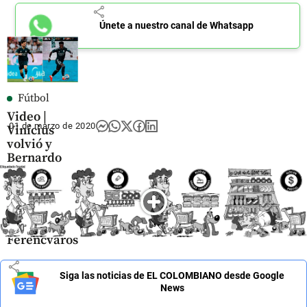
share
Únete a nuestro canal de Whatsapp
Fútbol
Video |
01 de marzo de 2020
Vinícius
volvió y
Bernardo
Silva
debutó: vea
los goles del
Real
Madrid ante
Ferencvaros
share
Siga las noticias de EL COLOMBIANO desde Google
News