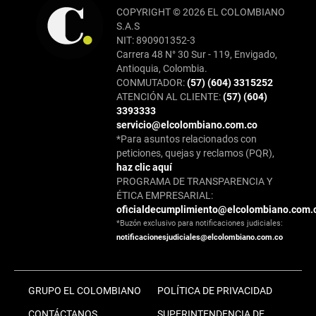
COPYRIGHT © 2026 EL COLOMBIANO
S.A.S
NIT: 890901352-3
Carrera 48 N° 30 Sur - 119, Envigado,
Antioquia, Colombia.
CONMUTADOR:
(57) (604) 3315252
ATENCIÓN AL CLIENTE:
(57) (604)
3393333
servicio@elcolombiano.com.co
*Para asuntos relacionados con
peticiones, quejas y reclamos (PQR),
haz clic aquí
PROGRAMA DE TRANSPARENCIA Y
ÉTICA EMPRESARIAL:
oficialdecumplimiento@elcolombiano.com.
*Buzón exclusivo para notificaciones judiciales:
notificacionesjudiciales@elcolombiano.com.co
GRUPO EL COLOMBIANO
POLÍTICA DE PRIVACIDAD
CONTÁCTANOS
SUPERINTENDENCIA DE