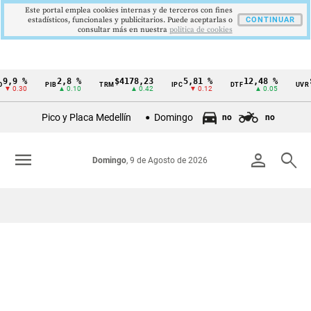
Este portal emplea cookies internas y de terceros con fines
estadísticos, funcionales y publicitarios. Puede aceptarlas o
CONTINUAR
consultar más en nuestra
politica de cookies
,9 %
2,8 %
$4178,23
5,81 %
12,48 %
$3
PIB
TRM
IPC
DTF
UVR
Cintillo
 0.30
▲ 0.10
▲ 0.42
▼ 0.12
▲ 0.05
de
Pico y Placa Medellín
Domingo
no
no
indicadores
económicos
menu
person
search
Domingo
, 9 de Agosto de 2026
Colombia