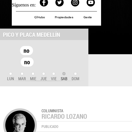
Síguenos en:
Q´Hubo
Propiedades
Gente
PICO Y PLACA MEDELLÍN
no
no
LUN
MAR
MIE
JUE
VIE
SAB
DOM
COLUMNISTA
RICARDO LOZANO
PUBLICADO