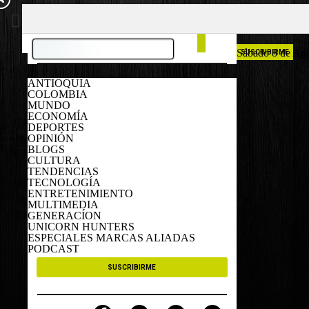
COLOMBIA
ESPAÑA
Sábado 8 de Ag
SUSCRIBIRME
ANTIOQUIA
COLOMBIA
MUNDO
ECONOMÍA
DEPORTES
OPINIÓN
BLOGS
CULTURA
TENDENCIAS
TECNOLOGÍA
ENTRETENIMIENTO
MULTIMEDIA
GENERACÍON
UNICORN HUNTERS
ESPECIALES MARCAS ALIADAS
PODCAST
SUSCRIBIRME