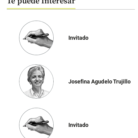
Te puede Interesar
Invitado
Josefina Agudelo Trujillo
Invitado