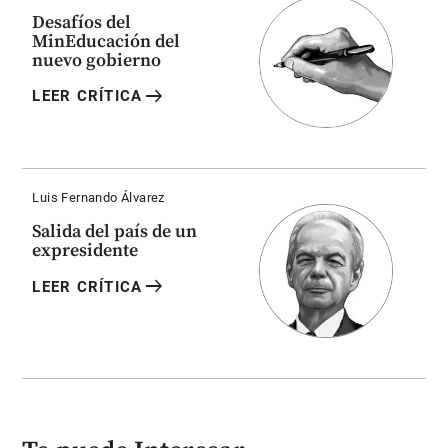
Desafíos del
MinEducación del
nuevo gobierno
arrow_right_alt
LEER CRÍTICA
Luis Fernando Álvarez
Salida del país de un
expresidente
arrow_right_alt
LEER CRÍTICA