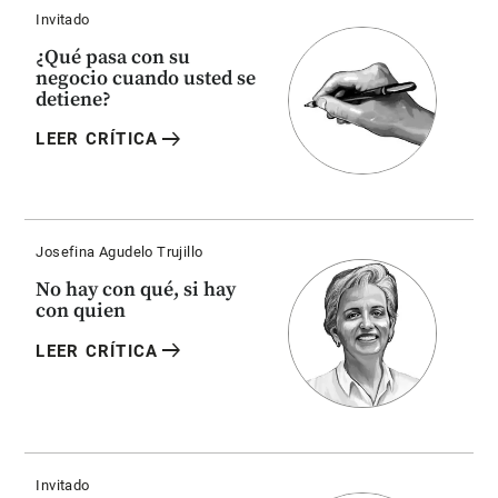
Invitado
¿Qué pasa con su
negocio cuando usted se
detiene?
arrow_right_alt
LEER CRÍTICA
Josefina Agudelo Trujillo
No hay con qué, si hay
con quien
arrow_right_alt
LEER CRÍTICA
Invitado