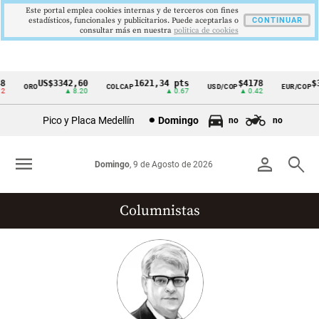
Este portal emplea cookies internas y de terceros con fines
estadísticos, funcionales y publicitarios. Puede aceptarlas o
CONTINUAR
consultar más en nuestra
politica de cookies
US$3342,60
1621,34 pts
$4178
$36
ORO
COLCAP
USD/COP
EUR/COP
Cintillo
▲ 8.20
▲ 0.67
▲ 0.42
de
Pico y Placa Medellín
Domingo
no
no
indicadores
económicos
menu
person
search
Domingo
, 9 de Agosto de 2026
Colombia
Columnistas