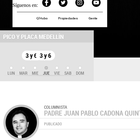
Síguenos en:
Q´Hubo
Propiedades
Gente
PICO Y PLACA MEDELLÍN
3 y 6
3 y 6
LUN
MAR
MIE
JUE
VIE
SAB
DOM
COLUMNISTA
PADRE JUAN PABLO CADONA QUIN
PUBLICADO