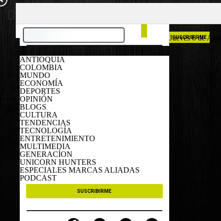
COLOMBIA
ESPAÑA
Jueves 6 de Ago
SUSCRIBIRME
ANTIOQUIA
COLOMBIA
MUNDO
ECONOMÍA
DEPORTES
OPINIÓN
BLOGS
CULTURA
TENDENCIAS
TECNOLOGÍA
ENTRETENIMIENTO
MULTIMEDIA
GENERACÍON
UNICORN HUNTERS
ESPECIALES MARCAS ALIADAS
PODCAST
SUSCRIBIRME