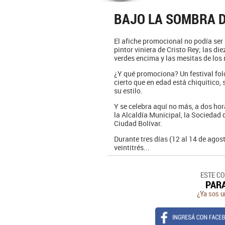
BAJO LA SOMBRA 
El afiche promocional no podía ser 
pintor viniera de Cristo Rey; las diez
verdes encima y las mesitas de los
¿Y qué promociona? Un festival folc
cierto que en edad está chiquitico,
su estilo.
Y se celebra aquí no más, a dos hor
la Alcaldía Municipal, la Sociedad
Ciudad Bolívar.
Durante tres días (12 al 14 de agost
veintitrés...
ESTE C
PAR
¿Ya sos u