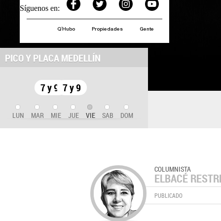
Síguenos en:
Q´Hubo
Propiedades
Gente
PICO Y PLACA MEDELLÍN
7 y 9
7 y 9
LUN
MAR
MIE
JUE
VIE
SAB
DOM
COLUMNISTA
ELBACÉ RESTR
PUBLICADO