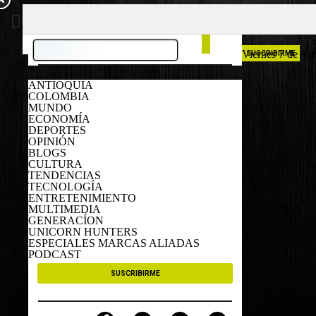
COLOMBIA
ESPAÑA
Viernes 7 de Ag
SUSCRIBIRME
ANTIOQUIA
COLOMBIA
MUNDO
ECONOMÍA
DEPORTES
OPINIÓN
BLOGS
CULTURA
TENDENCIAS
TECNOLOGÍA
ENTRETENIMIENTO
MULTIMEDIA
GENERACÍON
UNICORN HUNTERS
ESPECIALES MARCAS ALIADAS
PODCAST
SUSCRIBIRME