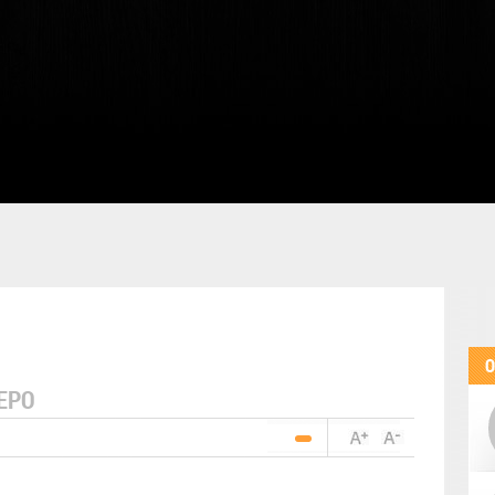
O
EPO