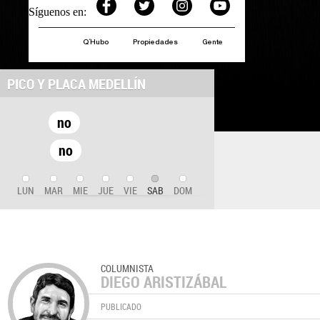
Síguenos en:
Q´Hubo
Propiedades
Gente
PICO Y PLACA MEDELLÍN
no
no
LUN
MAR
MIE
JUE
VIE
SAB
DOM
COLUMNISTA
DIEGO ARISTIZÁBAL
PUBLICADO