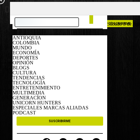
COLOMBIA
ESPAÑA
Sábado 8 de Ag
SUSCRIBIRME
ANTIOQUIA
COLOMBIA
MUNDO
ECONOMÍA
DEPORTES
OPINIÓN
BLOGS
CULTURA
TENDENCIAS
TECNOLOGÍA
ENTRETENIMIENTO
MULTIMEDIA
GENERACÍON
UNICORN HUNTERS
ESPECIALES MARCAS ALIADAS
PODCAST
SUSCRIBIRME