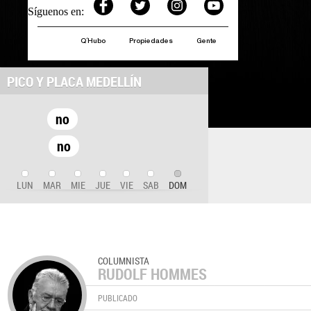
Síguenos en:
Q´Hubo
Propiedades
Gente
PICO Y PLACA MEDELLÍN
no
no
LUN
MAR
MIE
JUE
VIE
SAB
DOM
COLUMNISTA
RUDOLF HOMMES
PUBLICADO