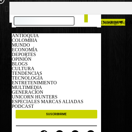
COLOMBIA
ESPAÑA
Domingo 9 de A
SUSCRIBIRME
ANTIOQUIA
COLOMBIA
MUNDO
ECONOMÍA
DEPORTES
OPINIÓN
BLOGS
CULTURA
TENDENCIAS
TECNOLOGÍA
ENTRETENIMIENTO
MULTIMEDIA
GENERACÍON
UNICORN HUNTERS
ESPECIALES MARCAS ALIADAS
PODCAST
SUSCRIBIRME