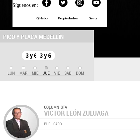
Síguenos en:
Q´Hubo
Propiedades
Gente
PICO Y PLACA MEDELLÍN
3 y 6
3 y 6
LUN
MAR
MIE
JUE
VIE
SAB
DOM
COLUMNISTA
VÍCTOR LEÓN ZULUAGA
PUBLICADO