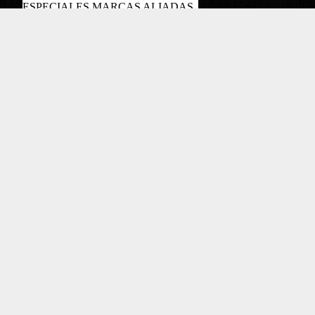
ESPECIALES MARCAS ALIADAS
PODCAST
Copyright EL COLOMBIANO ©2022
Powered by