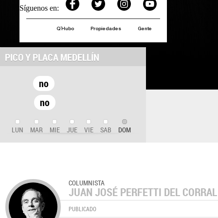
Síguenos en:
Q´Hubo
Propiedades
Gente
PICO Y PLACA MEDELLÍN
no
no
LUN
MAR
MIE
JUE
VIE
SAB
DOM
COLUMNISTA
JUAN JOSÉ PERFETTI DEL CORRAL
PUBLICADO