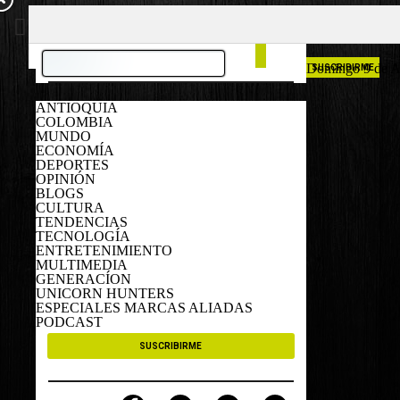
COLOMBIA
ESPAÑA
Domingo 9 de A
SUSCRIBIRME
ANTIOQUIA
COLOMBIA
MUNDO
ECONOMÍA
DEPORTES
OPINIÓN
BLOGS
CULTURA
TENDENCIAS
TECNOLOGÍA
ENTRETENIMIENTO
MULTIMEDIA
GENERACÍON
UNICORN HUNTERS
ESPECIALES MARCAS ALIADAS
PODCAST
SUSCRIBIRME