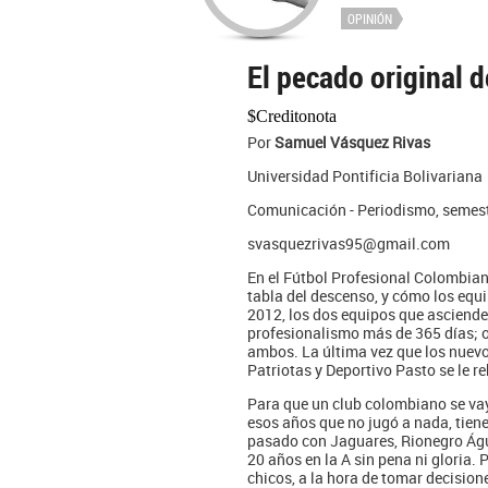
OPINIÓN
El pecado original 
$Creditonota
Por
Samuel Vásquez Rivas
Universidad Pontificia Bolivariana
Comunicación - Periodismo, semest
svasquezrivas95@gmail.com
En el Fútbol Profesional Colombian
tabla del descenso, y cómo los equ
2012, los dos equipos que asciende
profesionalismo más de 365 días; o
ambos. La última vez que los nuevo
Patriotas y Deportivo Pasto se le 
Para que un club colombiano se vaya
esos años que no jugó a nada, tien
pasado con Jaguares, Rionegro Águi
20 años en la A sin pena ni gloria.
chicos, a la hora de tomar decisione