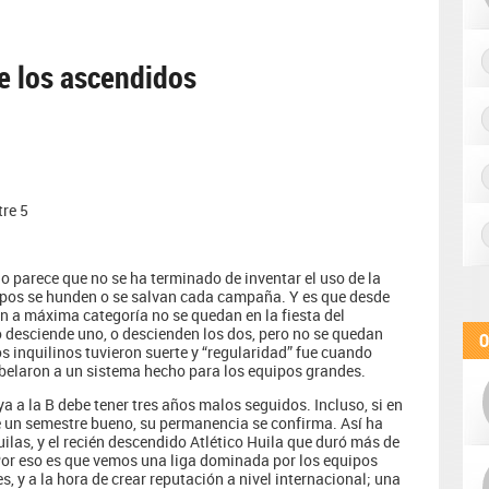
de los ascendidos
re 5
o parece que no se ha terminado de inventar el uso de la
ipos se hunden o se salvan cada campaña. Y es que desde
n a máxima categoría no se quedan en la fiesta del
 desciende uno, o descienden los dos, pero no se quedan
O
s inquilinos tuvieron suerte y “regularidad” fue cuando
rebelaron a un sistema hecho para los equipos grandes.
 a la B debe tener tres años malos seguidos. Incluso, si en
e un semestre bueno, su permanencia se confirma. Así ha
las, y el recién descendido Atlético Huila que duró más de
 Por eso es que vemos una liga dominada por los equipos
s, y a la hora de crear reputación a nivel internacional; una