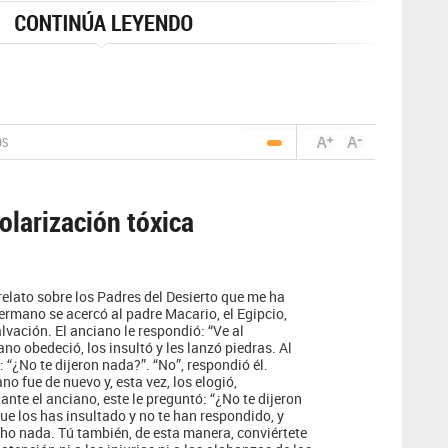
OS
olarización tóxica
relato sobre los Padres del Desierto que me ha
ermano se acercó al padre Macario, el Egipcio,
vación. El anciano le respondió: “Ve al
no obedeció, los insultó y les lanzó piedras. Al
 “¿No te dijeron nada?”. “No”, respondió él.
o fue de nuevo y, esta vez, los elogió,
nte el anciano, este le preguntó: “¿No te dijeron
que los has insultado y no te han respondido, y
ho nada. Tú también, de esta manera, conviértete