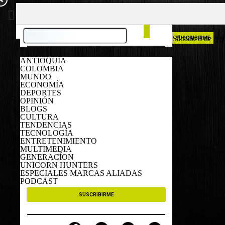
COLOMBIA
ESPAÑA
Sábado 8 de Ag
SUSCRIBIRME
ANTIOQUIA
COLOMBIA
MUNDO
ECONOMÍA
DEPORTES
OPINIÓN
BLOGS
CULTURA
TENDENCIAS
TECNOLOGÍA
ENTRETENIMIENTO
MULTIMEDIA
GENERACÍON
UNICORN HUNTERS
ESPECIALES MARCAS ALIADAS
PODCAST
SUSCRIBIRME