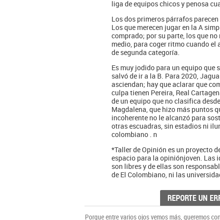
liga de equipos chicos y penosa cu
Los dos primeros párrafos parecen c
Los que merecen jugar en la A simp
comprado; por su parte, los que no
medio, para coger ritmo cuando el
de segunda categoría.
Es muy jodido para un equipo que s
salvó de ir a la B. Para 2020, Jagua
asciendan; hay que aclarar que com
culpa tienen Pereira, Real Cartage
de un equipo que no clasifica des
Magdalena, que hizo más puntos que
incoherente no le alcanzó para sos
otras escuadras, sin estadios ni ilu
colombiano . n
*Taller de Opinión es un proyecto d
espacio para la opiniónjoven. Las 
son libres y de ellas son responsa
de El Colombiano, ni las universida
REPORTE UN ER
Porque entre varios ojos vemos más, queremos cons