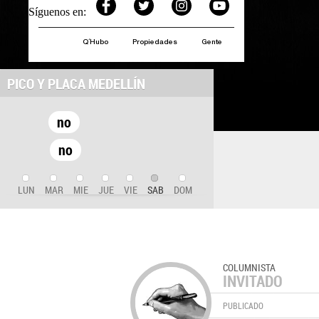
Síguenos en:
Q´Hubo
Propiedades
Gente
PICO Y PLACA MEDELLÍN
no
no
LUN
MAR
MIE
JUE
VIE
SAB
DOM
COLUMNISTA
INVITADO
PUBLICADO