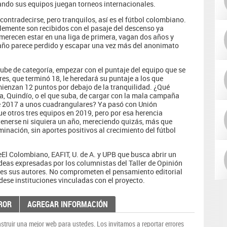
ando sus equipos juegan torneos internacionales.
ontradecirse, pero tranquilos, así es el fútbol colombiano.
lemente son recibidos con el pasaje del descenso ya
 merecen estar en una liga de primera, vagan dos años y
 año parece perdido y escapar una vez más del anonimato
ube de categoría, empezar con el puntaje del equipo que se
res, que terminó 18, le heredará su puntaje a los que
ienzan 12 puntos por debajo de la tranquilidad. ¿Qué
na, Quindío, o el que suba, de cargar con la mala campaña
de 2017 a unos cuadrangulares? Ya pasó con Unión
 otros tres equipos en 2019, pero por esa herencia
tenerse ni siquiera un año, mereciendo quizás, más que
minación, sin aportes positivos al crecimiento del fútbol
eEl Colombiano, EAFIT, U. de A. y UPB que busca abrir un
ideas expresadas por los columnistas del Taller de Opinión
bles sus autores. No comprometen el pensamiento editorial
dese instituciones vinculadas con el proyecto.
ROR
AGREGAR INFORMACIÓN
truir una mejor web para ustedes. Los invitamos a reportar errores