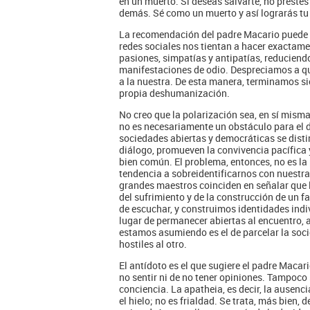
en un muerto. Si deseas salvarte, no prestes 
demás. Sé como un muerto y así lograrás tu
La recomendación del padre Macario puede s
redes sociales nos tientan a hacer exactamen
pasiones, simpatías y antipatías, reducien
manifestaciones de odio. Despreciamos a qu
a la nuestra. De esta manera, terminamos s
propia deshumanización.
No creo que la polarización sea, en sí mism
no es necesariamente un obstáculo para el d
sociedades abiertas y democráticas se distin
diálogo, promueven la convivencia pacífica
bien común. El problema, entonces, no es la 
tendencia a sobreidentificarnos con nuestra
grandes maestros coinciden en señalar que 
del sufrimiento y de la construcción de un f
de escuchar, y construimos identidades indiv
lugar de permanecer abiertas al encuentro, a
estamos asumiendo es el de parcelar la soc
hostiles al otro.
El antídoto es el que sugiere el padre Macari
no sentir ni de no tener opiniones. Tampoco 
conciencia. La apatheia, es decir, la ausenc
el hielo; no es frialdad. Se trata, más bien,