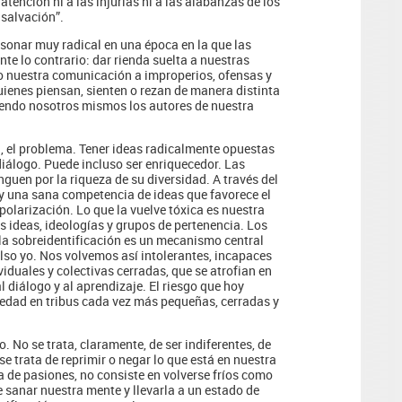
atención ni a las injurias ni a las alabanzas de los
 salvación”.
onar muy radical en una época en la que las
te lo contrario: dar rienda suelta a nuestras
do nuestra comunicación a improperios, ofensas y
ienes piensan, sienten o rezan de manera distinta
iendo nosotros mismos los autores de nuestra
a, el problema. Tener ideas radicalmente opuestas
iálogo. Puede incluso ser enriquecedor. Las
guen por la riqueza de su diversidad. A través del
 y una sana competencia de ideas que favorece el
polarización. Lo que la vuelve tóxica es nuestra
s ideas, ideologías y grupos de pertenencia. Los
la sobreidentificación es un mecanismo central
also yo. Nos volvemos así intolerantes, incapaces
iduales y colectivas cerradas, que se atrofian en
l diálogo y al aprendizaje. El riesgo que hoy
iedad en tribus cada vez más pequeñas, cerradas y
o. No se trata, claramente, de ser indiferentes, de
se trata de reprimir o negar lo que está en nuestra
ia de pasiones, no consiste en volverse fríos como
 de sanar nuestra mente y llevarla a un estado de