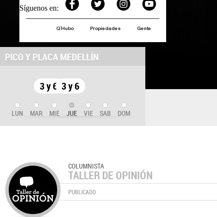
Síguenos en:
Q´Hubo
Propiedades
Gente
PICO Y PLACA MEDELLÍN
3 y 6
3 y 6
LUN
MAR
MIE
JUE
VIE
SAB
DOM
COLUMNISTA
TALLER DE OPINIÓN
PUBLICADO