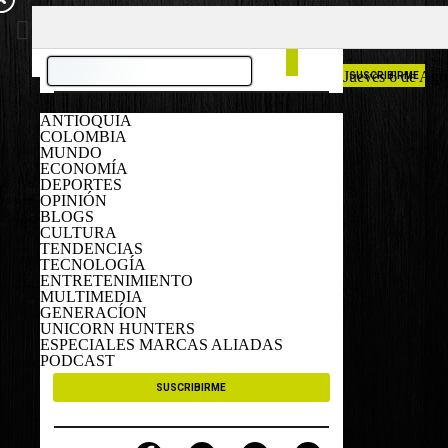
COLOMBIA
ESPAÑA
Jueves 6 de Ago
SUSCRIBIRME
ANTIOQUIA
COLOMBIA
MUNDO
ECONOMÍA
DEPORTES
OPINIÓN
BLOGS
CULTURA
TENDENCIAS
TECNOLOGÍA
ENTRETENIMIENTO
MULTIMEDIA
GENERACÍON
UNICORN HUNTERS
ESPECIALES MARCAS ALIADAS
PODCAST
SUSCRIBIRME