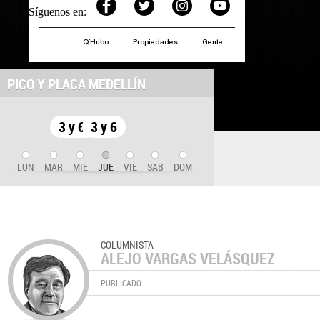
Síguenos en:
Q´Hubo
Propiedades
Gente
PICO Y PLACA MEDELLÍN
3 y 6
3 y 6
LUN
MAR
MIE
JUE
VIE
SAB
DOM
COLUMNISTA
ALEJO VARGAS VELÁSQUEZ
PUBLICADO