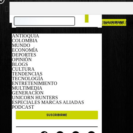
COLOMBIA
ESPAÑA
Jueves 6 de Ago
SUSCRIBIRME
ANTIOQUIA
COLOMBIA
MUNDO
ECONOMÍA
DEPORTES
OPINIÓN
BLOGS
CULTURA
TENDENCIAS
TECNOLOGÍA
ENTRETENIMIENTO
MULTIMEDIA
GENERACÍON
UNICORN HUNTERS
ESPECIALES MARCAS ALIADAS
PODCAST
SUSCRIBIRME