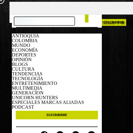
COLOMBIA
ESPAÑA
Sábado 8 de Ag
SUSCRIBIRME
ANTIOQUIA
COLOMBIA
MUNDO
ECONOMÍA
DEPORTES
OPINIÓN
BLOGS
CULTURA
TENDENCIAS
TECNOLOGÍA
ENTRETENIMIENTO
MULTIMEDIA
GENERACÍON
UNICORN HUNTERS
ESPECIALES MARCAS ALIADAS
PODCAST
SUSCRIBIRME