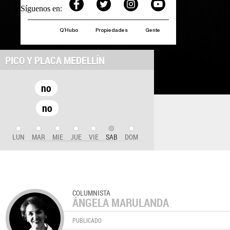
Síguenos en:
Q´Hubo
Propiedades
Gente
PICO Y PLACA MEDELLÍN
no
no
LUN
MAR
MIE
JUE
VIE
SAB
DOM
COLUMNISTA
ÁNGELA MARULANDA
PUBLICADO