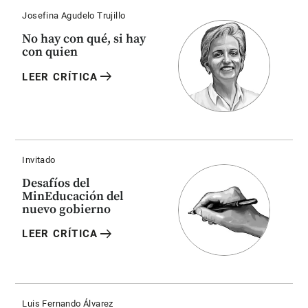
Josefina Agudelo Trujillo
No hay con qué, si hay
con quien
arrow_right_alt
LEER CRÍTICA
Invitado
Desafíos del
MinEducación del
nuevo gobierno
arrow_right_alt
LEER CRÍTICA
Luis Fernando Álvarez