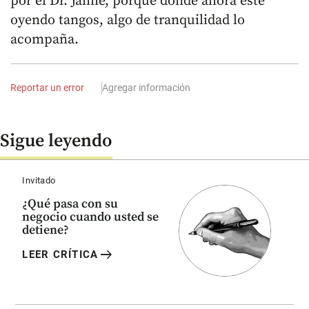
por el Dr. Jaime, porque donde ahora esté
oyendo tangos, algo de tranquilidad lo
acompaña.
Reportar un error
Agregar información
Sigue leyendo
Invitado
¿Qué pasa con su
negocio cuando usted se
detiene?
arrow_right_alt
LEER CRÍTICA