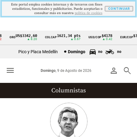
Este portal emplea cookies internas y de terceros con fines
estadísticos, funcionales y publicitarios. Puede aceptarlas o
CONTINUAR
consultar más en nuestra
politica de cookies
US$3342,60
1621,34 pts
$4178
$36
ORO
COLCAP
USD/COP
EUR/COP
Cintillo
▲ 8.20
▲ 0.67
▲ 0.42
de
Pico y Placa Medellín
Domingo
no
no
indicadores
económicos
menu
person
search
Domingo
, 9 de Agosto de 2026
Colombia
Columnistas