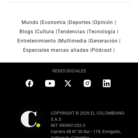
Mundo
Economía
Deportes
Opinión
Blogs
Cultura
Tendencias
Tecnología
Entretenimiento
Multimedia
Generación
Especiales marcas aliadas
Pódcast
REDES SOCIALES
COPYRIGHT © 2026 EL COLOMBIANO
S.A.S
NIT: 890901352-3
Carrera 48 N° 30 Sur - 119, Envigado,
Antioquia, Colombia.