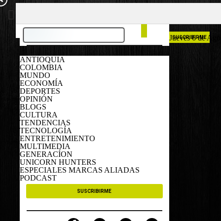
COLOMBIA
ESPAÑA
Jueves 6 de Ago
SUSCRIBIRME
ANTIOQUIA
COLOMBIA
MUNDO
ECONOMÍA
DEPORTES
OPINIÓN
BLOGS
CULTURA
TENDENCIAS
TECNOLOGÍA
ENTRETENIMIENTO
MULTIMEDIA
GENERACÍON
UNICORN HUNTERS
ESPECIALES MARCAS ALIADAS
PODCAST
SUSCRIBIRME