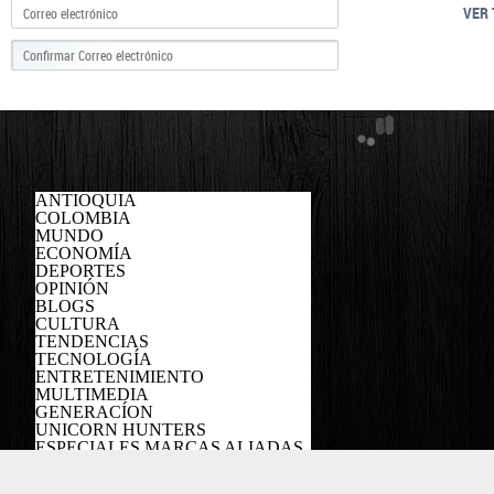
VER 
ANTIOQUIA
COLOMBIA
MUNDO
ECONOMÍA
DEPORTES
OPINIÓN
BLOGS
CULTURA
TENDENCIAS
TECNOLOGÍA
ENTRETENIMIENTO
MULTIMEDIA
GENERACÍON
UNICORN HUNTERS
ESPECIALES MARCAS ALIADAS
PODCAST
Copyright EL COLOMBIANO ©2022