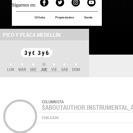
Síguenos en:
Q´Hubo
Propiedades
Gente
PICO Y PLACA MEDELLÍN
3 y 6
3 y 6
LUN
MAR
MIE
JUE
VIE
SAB
DOM
COLUMNISTA
$ABOUTAUTHOR.INSTRUMENTAL_
PUBLICADO