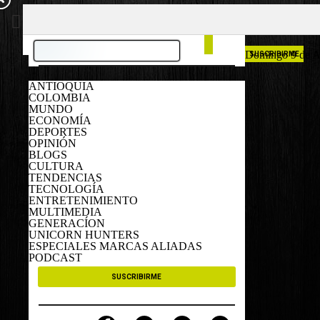
COLOMBIA
ESPAÑA
Domingo 9 de A
SUSCRIBIRME
ANTIOQUIA
COLOMBIA
MUNDO
ECONOMÍA
DEPORTES
OPINIÓN
BLOGS
CULTURA
TENDENCIAS
TECNOLOGÍA
ENTRETENIMIENTO
MULTIMEDIA
GENERACÍON
UNICORN HUNTERS
ESPECIALES MARCAS ALIADAS
PODCAST
SUSCRIBIRME