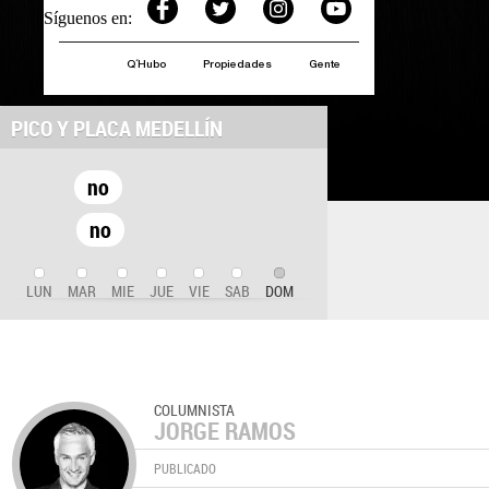
Síguenos en:
Q´Hubo
Propiedades
Gente
PICO Y PLACA MEDELLÍN
no
no
LUN
MAR
MIE
JUE
VIE
SAB
DOM
COLUMNISTA
JORGE RAMOS
PUBLICADO