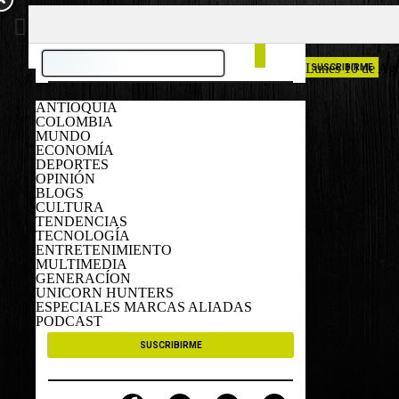
COLOMBIA
ESPAÑA
Lunes 10 de Ag
SUSCRIBIRME
ANTIOQUIA
COLOMBIA
MUNDO
ECONOMÍA
DEPORTES
OPINIÓN
BLOGS
CULTURA
TENDENCIAS
TECNOLOGÍA
ENTRETENIMIENTO
MULTIMEDIA
GENERACÍON
UNICORN HUNTERS
ESPECIALES MARCAS ALIADAS
PODCAST
SUSCRIBIRME