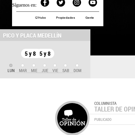
Síguenos en:
Q´Hubo
Propiedades
Gente
PICO Y PLACA MEDELLÍN
5 y 8
5 y 8
LUN
MAR
MIE
JUE
VIE
SAB
DOM
COLUMNISTA
TALLER DE OPI
PUBLICADO