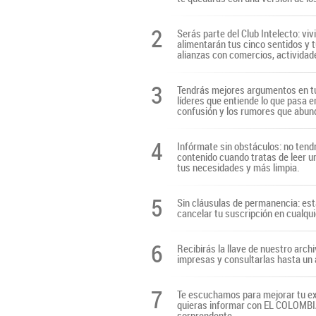
2
Serás parte del Club Intelecto: viv
alimentarán tus cinco sentidos y t
alianzas con comercios, actividade
3
Tendrás mejores argumentos en tu
líderes que entiende lo que pasa e
confusión y los rumores que abun
4
Infórmate sin obstáculos: no tendr
contenido cuando tratas de leer u
tus necesidades y más limpia.
5
Sin cláusulas de permanencia: es
cancelar tu suscripción en cualq
6
Recibirás la llave de nuestro archi
impresas y consultarlas hasta un 
7
Te escuchamos para mejorar tu ex
quieras informar con EL COLOMBIAN
sorprendente.