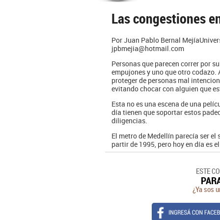
Las congestiones en
Por Juan Pablo Bernal MejíaUnivers
jpbmejia@hotmail.com
Personas que parecen correr por su 
empujones y uno que otro codazo. 
proteger de personas mal intencio
evitando chocar con alguien que es
Esta no es una escena de una pelícu
día tienen que soportar estos padec
diligencias.
El metro de Medellín parecía ser el
partir de 1995, pero hoy en día es el
ESTE C
PAR
¿Ya sos u