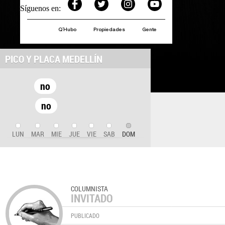
Síguenos en:
Q´Hubo
Propiedades
Gente
PICO Y PLACA MEDELLÍN
no
no
LUN
MAR
MIE
JUE
VIE
SAB
DOM
COLUMNISTA
INVITADO
PUBLICADO