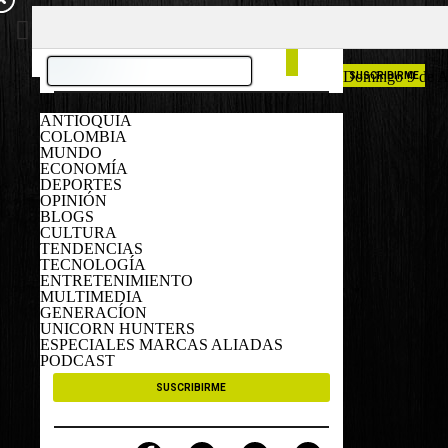
COLOMBIA
ESPAÑA
Domingo 9 de A
SUSCRIBIRME
ANTIOQUIA
COLOMBIA
MUNDO
ECONOMÍA
DEPORTES
OPINIÓN
BLOGS
CULTURA
TENDENCIAS
TECNOLOGÍA
ENTRETENIMIENTO
MULTIMEDIA
GENERACÍON
UNICORN HUNTERS
ESPECIALES MARCAS ALIADAS
PODCAST
SUSCRIBIRME