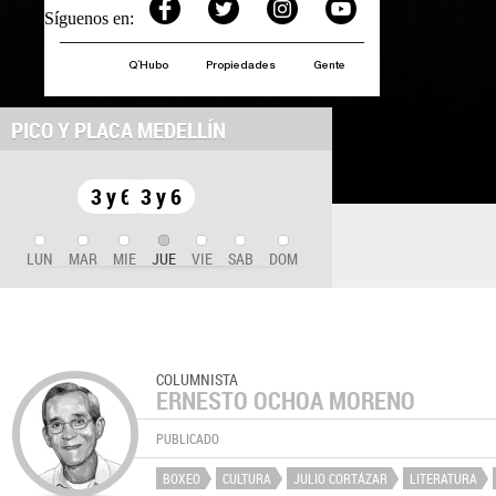
Síguenos en:
Q´Hubo
Propiedades
Gente
PICO Y PLACA MEDELLÍN
3 y 6
3 y 6
LUN
MAR
MIE
JUE
VIE
SAB
DOM
COLUMNISTA
ERNESTO OCHOA MORENO
PUBLICADO
BOXEO
CULTURA
JULIO CORTÁZAR
LITERATURA