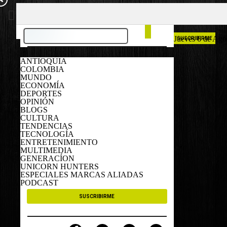
COLOMBIA
ESPAÑA
Jueves 6 de Ago
SUSCRIBIRME
ANTIOQUIA
COLOMBIA
MUNDO
ECONOMÍA
DEPORTES
OPINIÓN
BLOGS
CULTURA
TENDENCIAS
TECNOLOGÍA
ENTRETENIMIENTO
MULTIMEDIA
GENERACÍON
UNICORN HUNTERS
ESPECIALES MARCAS ALIADAS
PODCAST
SUSCRIBIRME